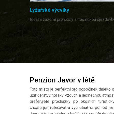
Lyžařské výcviky
Ideální zázemí pro školy s nedalekou sjezdovk
Penzion Javor v létě
Toto místo je perfektní pro odpočinek daleko 
užít čerstvý horský vzduch a jedinečnou atmos
preferujete procházky po okolních turistický
chcete jen relaxovat a vychutnat si pohled na
Javor vám poskytne skvělé zázemí. Vyzkoušejt