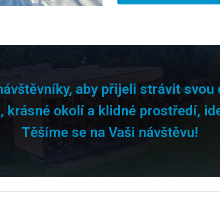
štěvníky, aby přijeli strávit svou 
 krásné okolí a klidné prostředí, id
Těšíme se na Vaši návštěvu!