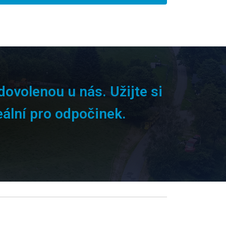
dovolenou u nás. Užijte si
eální pro odpočinek.