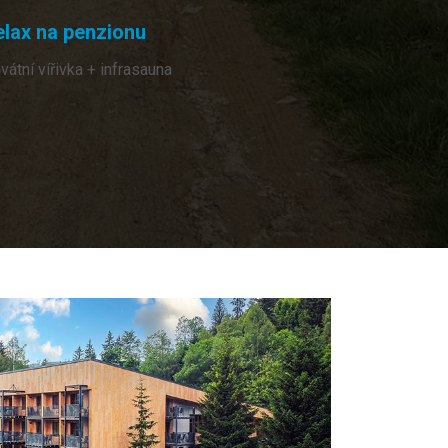
elax na penzionu
ivátní vířivka + infrasauna