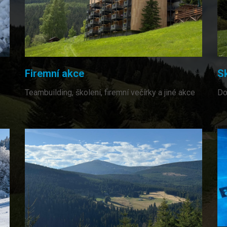
Firemní akce
S
Teambuilding, školení, firemní večírky a jiné akce
Do