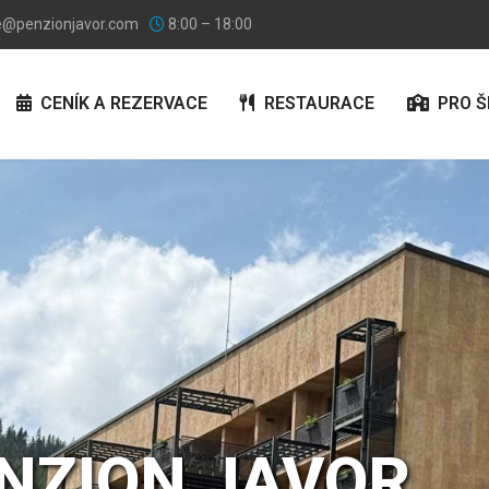
e@penzionjavor.com
8:00 – 18:00
CENÍK A REZERVACE
RESTAURACE
PRO Š
ENZION
JAVOR