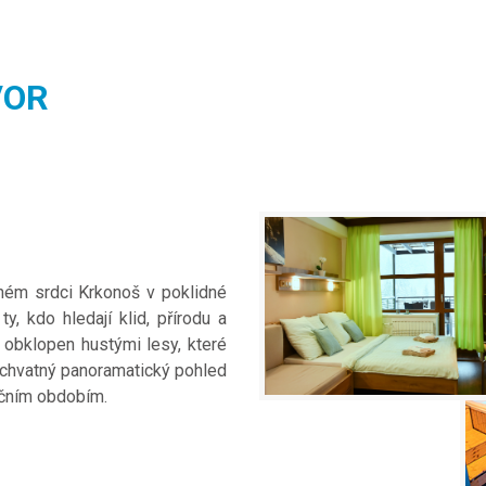
VOR
a
ném srdci Krkonoš v poklidné
y, kdo hledají klid, přírodu a
 obklopen hustými lesy, které
úchvatný panoramatický pohled
očním obdobím.