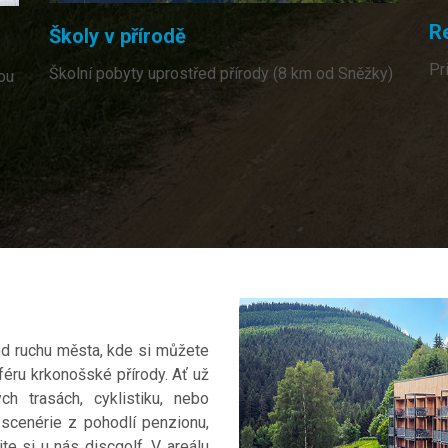
R
Školy v přírodě
Pr
Školní pobyty uprostřed přírody (8 km od Sněžky)
ou
od ruchu města, kde si můžete
féru krkonošské přírody. Ať už
ch trasách, cyklistiku, nebo
 scenérie z pohodlí penzionu,
e si u nás discgolf. V areálu