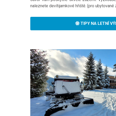
naleznete devítijamkové hřiště. (pro ubytované
TIPY NA LETNÍ V