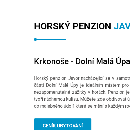
HORSKÝ PENZION
JA
Krkonoše - Dolní Malá Úp
Horský penzion Javor nacházející se v samot
části Dolní Malé Úpy je ideálním místem pro t
nezapomenutelné zážitky v horách. Penzion je
tvoří nádhernou kulisu. Můžete zde obdivovat 
do malebného údolí, které se mění s každým r
CENÍK UBYTOVÁNÍ