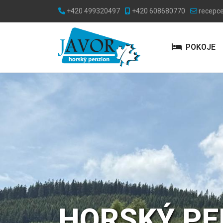
+420 499320497
+420 608680770
recepc
POKOJE
HORSKÝ P