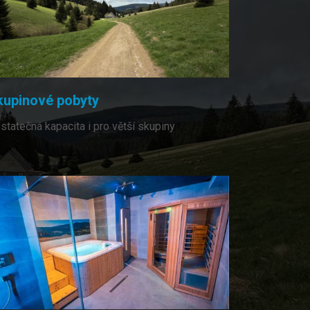
kupinové pobyty
statečná kapacita i pro větší skupiny