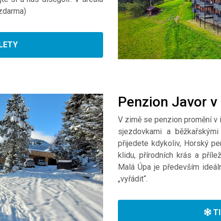
 zdarma)
ÝLETY
Penzion Javor v
V zimě se penzion promění v i
sjezdovkami a běžkařskými 
přijedete kdykoliv, Horský 
klidu, přírodních krás a příle
Malá Úpa je především ideáln
„vyřádit“.
TI