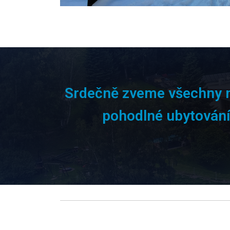
Srdečně zveme všechny náv
pohodlné ubytování,