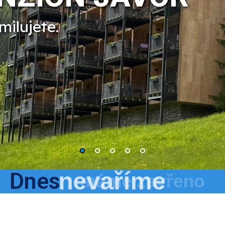
milujete.
Dnes
nevaříme