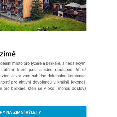
 zimě
deální místo pro lyžaře a běžkaře, s nedalekými
tratěmi, které jsou snadno dostupné. Ať už
penzion Javor vám nabídne dokonalou kombinaci
žitostí pro aktivní dovolenou v krajině Krkonoš.
í pro běžkaře, kteří se v okolí mohou doslova
PY NA ZIMNÍ VÝLETY